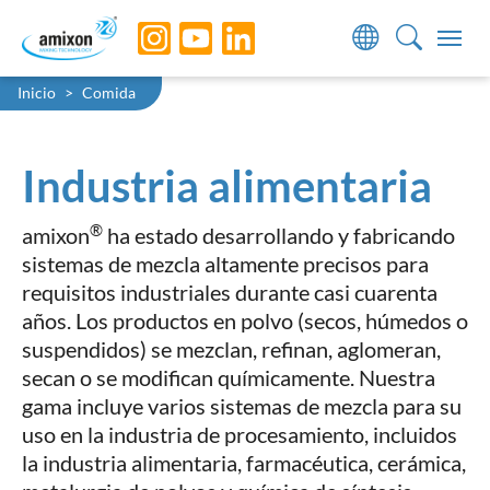
Skip to main navigation
Skip to main content
Skip to page footer
You are here:
Inicio
Comida
Industria alimentaria
®
amixon
ha estado desarrollando y fabricando
sistemas de mezcla altamente precisos para
requisitos industriales durante casi cuarenta
años. Los productos en polvo (secos, húmedos o
suspendidos) se mezclan, refinan, aglomeran,
secan o se modifican químicamente. Nuestra
gama incluye varios sistemas de mezcla para su
uso en la industria de procesamiento, incluidos
la industria alimentaria, farmacéutica, cerámica,