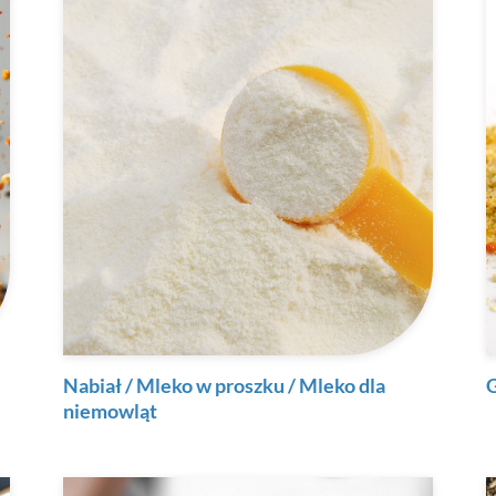
Nabiał / Mleko w proszku / Mleko dla
niemowląt