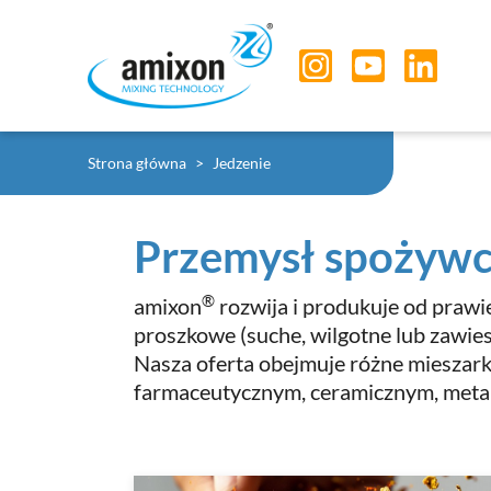
Skip to main navigation
Skip to main content
Skip to page footer
You are here:
Strona główna
Jedzenie
Przemysł spożyw
®
amixon
rozwija i produkuje od prawi
proszkowe (suche, wilgotne lub zawie
Nasza oferta obejmuje różne mieszar
farmaceutycznym, ceramicznym, metal