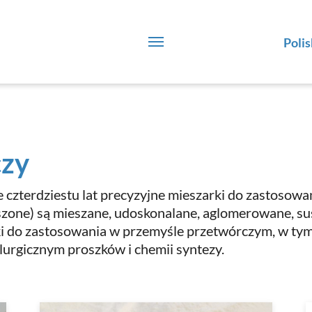
Polis
czy
e czterdziestu lat precyzyjne mieszarki do zastoso
szone) są mieszane, udoskonalane, aglomerowane, su
ki do zastosowania w przemyśle przetwórczym, w t
urgicznym proszków i chemii syntezy.