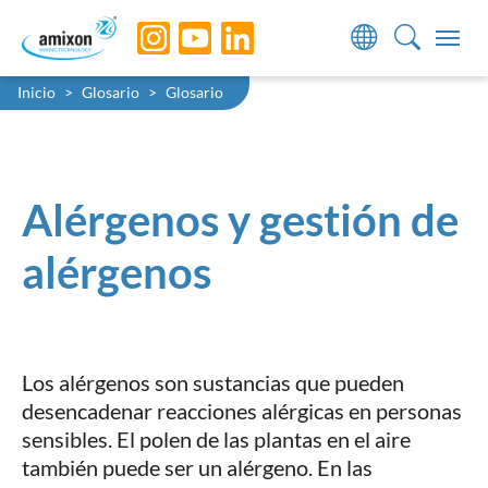
Skip to main navigation
Skip to main content
Skip to page footer
You are here:
Inicio
Glosario
Glosario
Alérgenos y gestión de
alérgenos
Los alérgenos son sustancias que pueden
desencadenar reacciones alérgicas en personas
sensibles. El polen de las plantas en el aire
también puede ser un alérgeno. En las