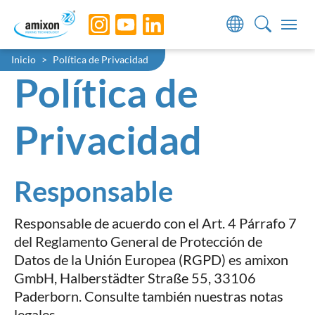
Skip to main navigation
Skip to main content
Skip to page footer
You are here:
Inicio
Política de Privacidad
Política de
Privacidad
Responsable
Responsable de acuerdo con el Art. 4 Párrafo 7
del Reglamento General de Protección de
Datos de la Unión Europea (RGPD) es amixon
GmbH, Halberstädter Straße 55, 33106
Paderborn. Consulte también nuestras notas
legales.