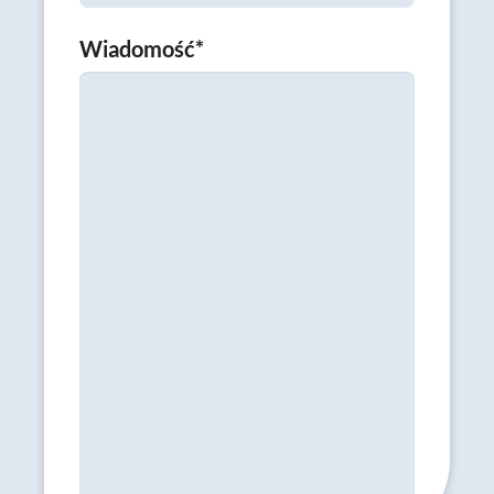
Wiadomość
*