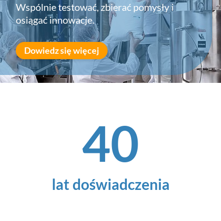
Wspólnie testować, zbierać pomysły i
osiągać innowacje.
Dowiedz się więcej
40
lat doświadczenia