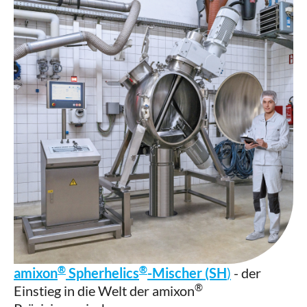
®
®
amixon
Spherhelics
-Mischer (SH
)
- der
®
Einstieg in die Welt der amixon