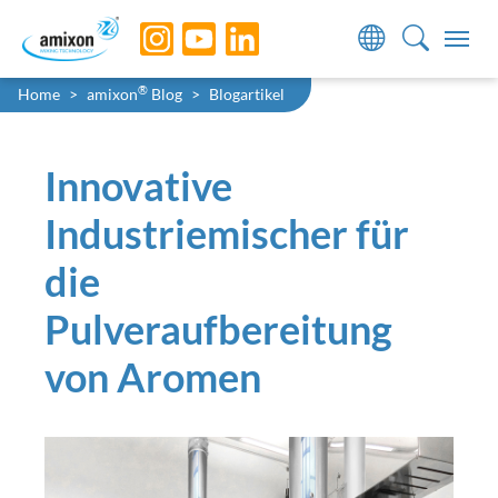
Skip to main navigation
Skip to main content
Skip to page footer
Sie sind hier:
®
Home
amixon
Blog
Blogartikel
Innovative
Industriemischer für
die
Pulveraufbereitung
von Aromen