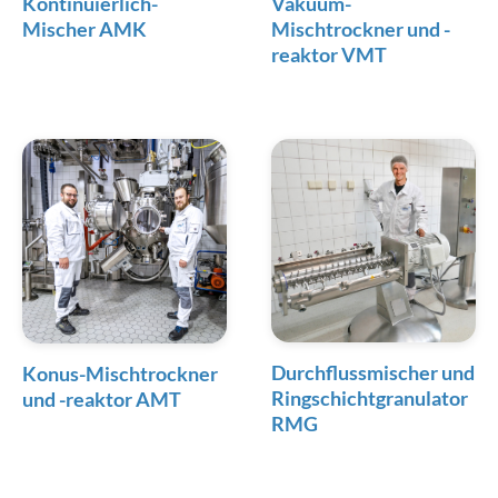
Kontinuierlich-
Vakuum-
Mischer AMK
Mischtrockner und -
reaktor VMT
Durch­fluss­misch­er und
Konus-Mischtrockner
Ring­schicht­granu­la­tor
und -reaktor AMT
RMG