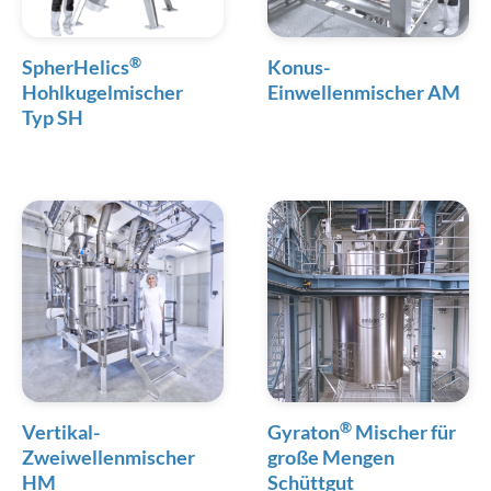
®
SpherHelics
Konus-
Hohlkugelmischer
Einwellenmischer AM
Typ SH
®
Vertikal-
Gyraton
Mischer für
Zweiwellenmischer
große Mengen
HM
Schüttgut