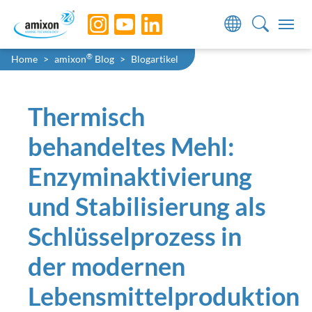
Skip to main navigation
Skip to main content
Skip to page footer
Sie sind hier:
®
Home
amixon
Blog
Blogartikel
Thermisch
behandeltes Mehl:
Enzyminaktivierung
und Stabilisierung als
Schlüsselprozess in
der modernen
Lebensmittelproduktion