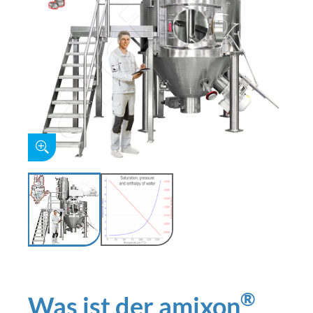
®
Was ist der amixon