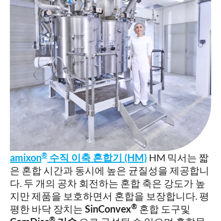
®
amixon
수직 이축 혼합기 (HM)
HM 믹서는 짧
은 혼합 시간과 동시에 높은 균질성을 제공합니
다. 두 개의 공차 회전하는 혼합 축은 강도가 높
지만 제품을 보호하면서 혼합을 보장합니다. 평
®
평한 바닥 장치는
SinConvex
혼합 도구및
®