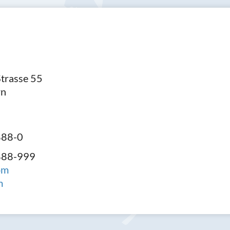
Strasse 55
rn
888-0
888-999
om
m