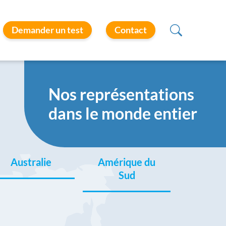
Demander un test
Contact
Nos représentations
dans le monde entier
Australie
Amérique du
Sud