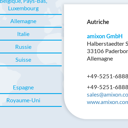
Belgique, Pays-Bas,
Luxembourg
Allemagne
Autriche
Italie
amixon GmbH
Halberstaedter 
Russie
33106 Paderbo
Allemagne
Suisse
+49-5251-688
+49-5251-688
Espagne
sales@amixon.c
Royaume-Uni
www.amixon.co