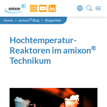
Skip to main navigation
Skip to main content
Skip to page footer
Sie sind hier:
®
Home
amixon
Blog
Blogartikel
Hochtemperatur-
®
Reaktoren im amixon
Technikum