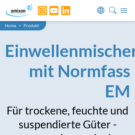
Skip to main navigation
Skip to main content
Skip to page footer
Sie sind hier:
Home
Produkt
Einwellenmische
mit Normfass
EM
Für trockene, feuchte und
suspendierte Güter -