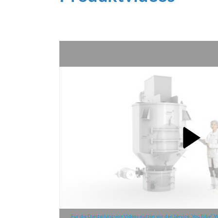
Für die Darstellung von Videos nutzen wir den Service „YouTube“.