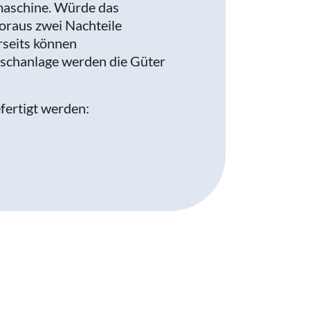
lmaschine. Würde das
woraus zwei Nachteile
rseits können
schanlage werden die Güter
fertigt werden: