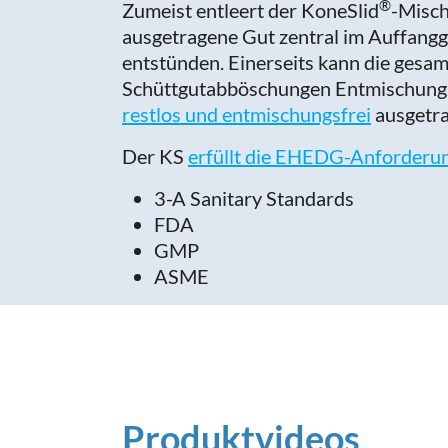
®
Zumeist entleert der KoneSlid
-Misch
ausgetragene Gut zentral im Auffangge
entstünden. Einerseits kann die gesa
Schüttgutabböschungen Entmischungse
restlos und entmischungsfrei
ausgetra
Der KS
erfüllt die EHEDG-Anforderu
3-A Sanitary Standards
FDA
GMP
ASME
Produktvideos