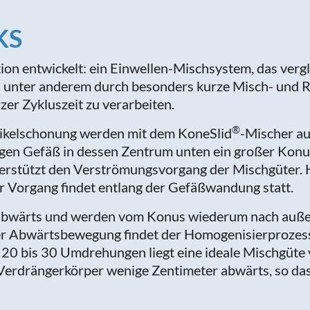
KS
tion entwickelt: ein Einwellen-Mischsystem, das ver
h unter anderem durch besonders kurze Misch- und Res
er Zykluszeit zu verarbeiten.
®
tikelschonung werden mit dem KoneSlid
-Mischer au
gen Gefäß in dessen Zentrum unten ein großer Konus e
nterstützt den Verströmungsvorgang der Mischgüter.
er Vorgang findet entlang der Gefäßwandung statt.
abwärts und werden vom Konus wiederum nach außen 
 Abwärtsbewegung findet der Homogenisierprozess s
20 bis 30 Umdrehungen liegt eine ideale Mischgüte vo
 Verdrängerkörper wenige Zentimeter abwärts, so das