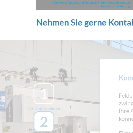
Cookies eingesetzt und Daten an Drittanbieter übermittelt. D
Datenschutzerklärung.
Nehmen Sie gerne Kontak
Kon
1
Felde
zwing
Ihr Unternehmen
Ihre 
2
könne