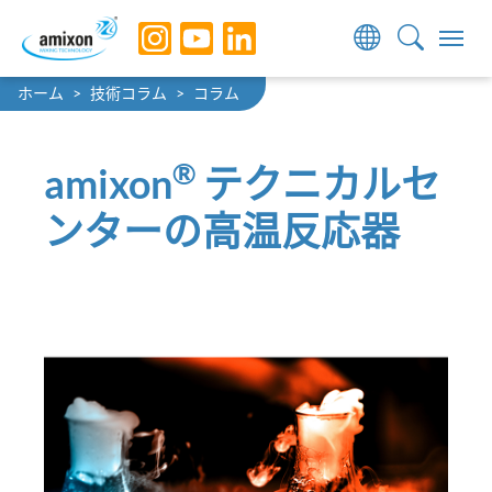
Skip to main navigation
Skip to main content
Skip to page footer
You are here:
ホーム
技術コラム
コラム
®
amixon
テクニカルセ
ンターの高温反応器