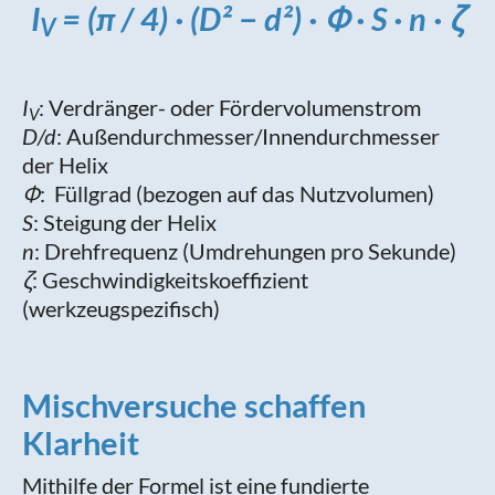
I
= (π / 4) · (D² − d²) · Φ · S · n · ζ
V
I
: Verdränger- oder Fördervolumenstrom
V
D/d
: Außendurchmesser/Innendurchmesser
der Helix
Φ
: Füllgrad (bezogen auf das Nutzvolumen)
S
: Steigung der Helix
n
: Drehfrequenz (Umdrehungen pro Sekunde)
ζ
: Geschwindigkeitskoeffizient
(werkzeugspezifisch)
Mischversuche schaffen
Klarheit
Mithilfe der Formel ist eine fundierte