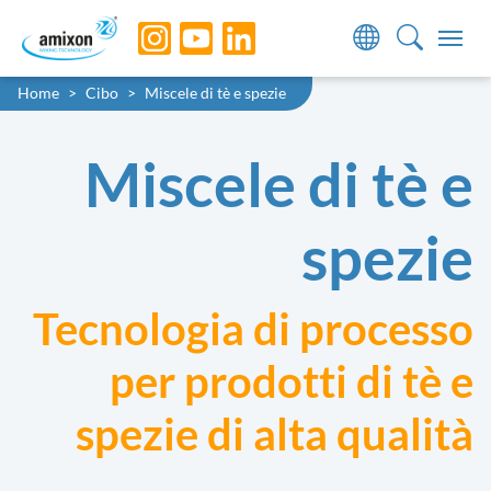
Skip to main navigation
Skip to main content
Skip to page footer
You are here:
Home
Cibo
Miscele di tè e spezie
Miscele di tè e
spezie
Tecnologia di processo
per prodotti di tè e
spezie di alta qualità