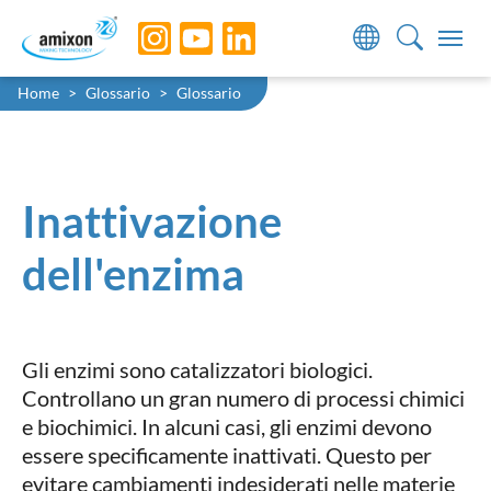
Skip to main navigation
Skip to main content
Skip to page footer
You are here:
Home
Glossario
Glossario
Inattivazione
dell'enzima
Gli enzimi sono catalizzatori biologici.
Controllano un gran numero di processi chimici
e biochimici. In alcuni casi, gli enzimi devono
essere specificamente inattivati. Questo per
evitare cambiamenti indesiderati nelle materie