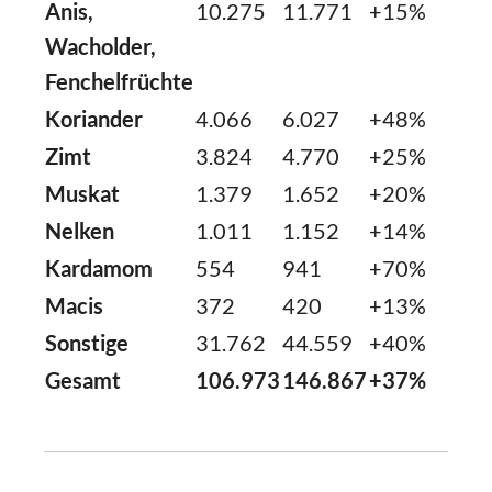
Anis,
10.275
11.771
+15%
Wacholder,
Fenchelfrüchte
Koriander
4.066
6.027
+48%
Zimt
3.824
4.770
+25%
Muskat
1.379
1.652
+20%
Nelken
1.011
1.152
+14%
Kardamom
554
941
+70%
Macis
372
420
+13%
Sonstige
31.762
44.559
+40%
Gesamt
106.973
146.867
+37%