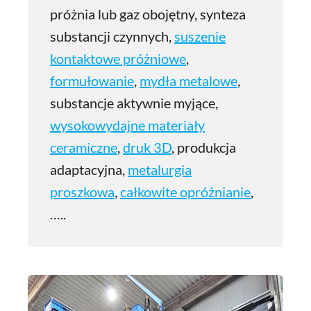
próżnia lub gaz obojętny, synteza
substancji czynnych,
suszenie
kontaktowe próżniowe
,
formułowanie
,
mydła metalowe
,
substancje aktywnie myjące,
wysokowydajne materiały
ceramiczne
,
druk 3D
, produkcja
adaptacyjna,
metalurgia
proszkowa
,
całkowite opróżnianie
,
…..