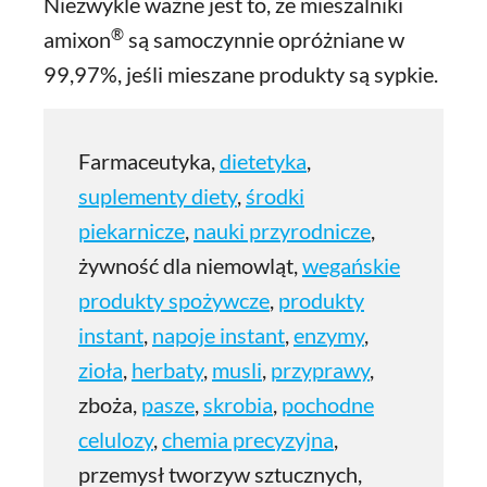
Niezwykle ważne jest to, że mieszalniki
®
amixon
są samoczynnie opróżniane w
99,97%, jeśli mieszane produkty są sypkie.
Farmaceutyka,
dietetyka
,
suplementy diety
,
środki
piekarnicze
,
nauki przyrodnicze
,
żywność dla niemowląt,
wegańskie
produkty spożywcze
,
produkty
instant
,
napoje instant
,
enzymy
,
zioła
,
herbaty
,
musli
,
przyprawy
,
zboża,
pasze
,
skrobia
,
pochodne
celulozy
,
chemia precyzyjna
,
przemysł tworzyw sztucznych,