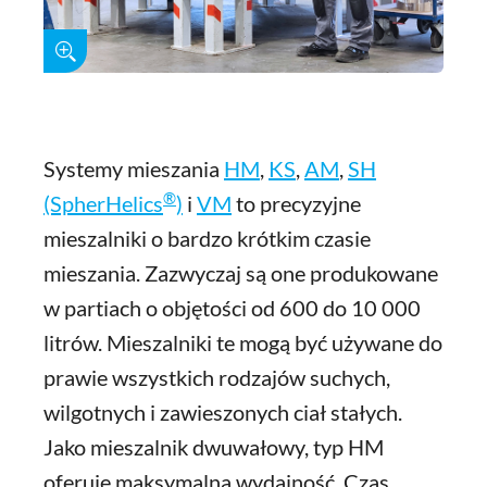
Systemy mieszania
HM
,
KS
,
AM
,
SH
®
(SpherHelics
)
i
VM
to precyzyjne
mieszalniki o bardzo krótkim czasie
mieszania. Zazwyczaj są one produkowane
w partiach o objętości od 600 do 10 000
litrów. Mieszalniki te mogą być używane do
prawie wszystkich rodzajów suchych,
wilgotnych i zawieszonych ciał stałych.
Jako mieszalnik dwuwałowy, typ HM
oferuje maksymalną wydajność. Czas