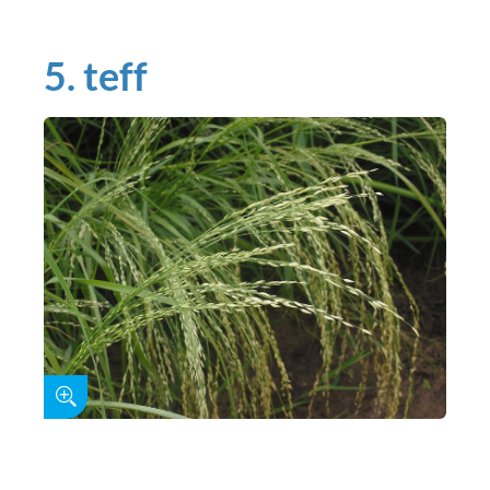
5. teff