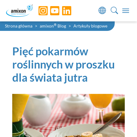
Skip to main navigation
Skip to main content
Skip to page footer
You are here:
®
Strona główna
amixon
Blog
Artykuły blogowe
Pięć pokarmów
roślinnych w proszku
dla świata jutra