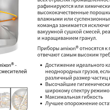
рафинируются или химическ
высококачественные порошки.
влажными или суспензионными
команда занимается исключи
вакуумной сушкой смесей, ре
и наращиванием гранул.
®
Приборы amixon
относятся к
отвечают самым высоким треб
®
Достижение идеального к
mixon
-
неоднородных грузов, есл
 смесителей
различный размер частиц 
Высочайшие гигиенические
широкому спектру режимо
Максимальная гибкость
Лучшее опорожнение оста