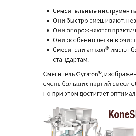
Смесительные инструменты 
Они быстро смешивают, нез
Они опорожняются практиче
Они особенно легки в очис
®
Смесители amixon
имеют б
стандартам.
®
Смеситель Gyraton
, изображе
очень больших партий смеси о
но при этом достигает оптима