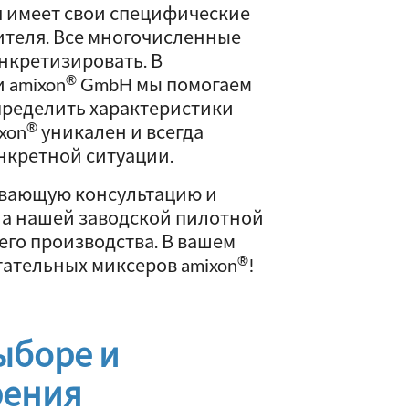
 имеет свои специфические
ителя. Все многочисленные
нкретизировать. В
®
 amixon
GmbH мы помогаем
пределить характеристики
®
xon
уникален и всегда
нкретной ситуации.
вающую консультацию и
а нашей заводской пилотной
его производства. В вашем
®
ательных миксеров amixon
!
ыборе и
рения