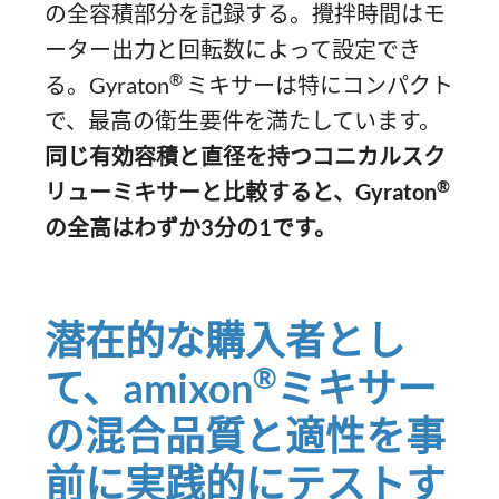
の全容積部分を記録する。攪拌時間はモ
ーター出力と回転数によって設定でき
®
る。Gyraton
ミキサーは特にコンパクト
で、最高の衛生要件を満たしています。
同じ有効容積と直径を持つコニカルスク
®
リューミキサーと比較すると、Gyraton
の全高はわずか
3
分の
1
です。
潜在的な購入者とし
®
て、amixon
ミキサー
の混合品質と適性を事
前に実践的にテストす