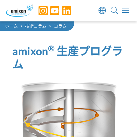
Skip to main navigation
Skip to main content
Skip to page footer
You are here:
ホーム
技術コラム
コラム
®
amixon
生産プログラ
ム