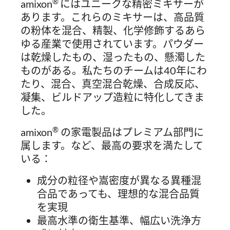
®
amixon
にはユニークな精密ミキサーが
あります。これらのミキサーは、高品質
の粉体を混合、精製、化学修飾するあら
ゆる産業で使用されています。パウダー
は乾燥したもの、湿ったもの、懸濁した
ものがある。私たちのチームは40年にわ
たり、混合、真空混合乾燥、合成反応、
凝集、ビルドアップ造粒に特化してきま
した。
®
amixon
の家電製品はプレミアム部門に
属します。など、最高の要求を満たして
いる：
成分の粒径や嵩密度が異なる異種混
合品であっても、理想的な混合品質
を実現
最高水準の衛生基準、幅広い洗浄方