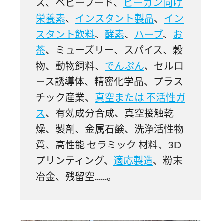
ス、ベビーフード、
ビーガン向け
栄養素
、
インスタント製品
、
イン
スタント飲料
、
酵素
、
ハーブ
、
お
茶
、ミューズリー、スパイス、穀
物、動物飼料、
でんぷん
、セルロ
ース誘導体、精密化学品、プラス
チック産業、
真空または 不活性ガ
ス
、有効成分合成、真空接触乾
燥、製剤、金属石鹸、洗浄活性物
質、高性能 セラミック 材料、3D
プリンティング、
適応製造
、粉末
冶金、残留空......。