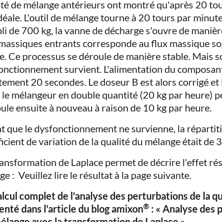
ité de mélange antérieurs ont montré qu'après 20 tou
idéale. L'outil de mélange tourne à 20 tours par minut
li de 700 kg, la vanne de décharge s'ouvre de manièr
 massiques entrants corresponde au flux massique sor
e. Ce processus se déroule de manière stable. Mais s
onctionnement survient. L'alimentation du composan
tement 20 secondes. Le doseur B est alors corrigé et
 le mélangeur en double quantité (20 kg par heure) p
oule ensuite à nouveau à raison de 10 kg par heure.
t que le dysfonctionnement ne survienne, la répartitio
icient de variation de la qualité du mélange était de 3
ransformation de Laplace permet de décrire l'effet rés
e : Veuillez lire le résultat à la page suivante.
alcul complet de l'analyse des perturbations de la q
®
enté dans l'article du blog amixon
: « Analyse des p
élange avec la transformation de Laplace ».