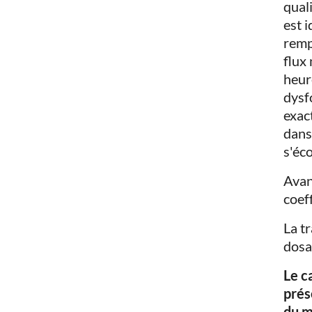
qual
est 
remp
flux
heur
dysf
exac
dans
s'éc
Avan
coeff
La t
dosag
Le c
prés
du m