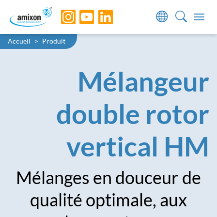
Skip to main navigation
Skip to main content
Skip to page footer
You are here:
Accueil
Produit
Mélangeur
double rotor
vertical HM
Mélanges en douceur de
qualité optimale, aux