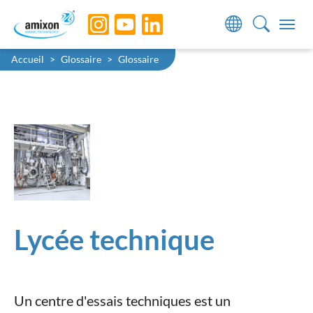
Skip to main navigation
Skip to main content
Skip to page footer
You are here:
Accueil
Glossaire
Glossaire
Lycée technique
Un centre d'essais techniques est un