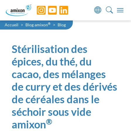
Skip to main navigation
Skip to main content
Skip to page footer
You are here:
®
Accueil
Blog amixon
Blog
Stérilisation des
épices, du thé, du
cacao, des mélanges
de curry et des dérivés
de céréales dans le
séchoir sous vide
®
amixon