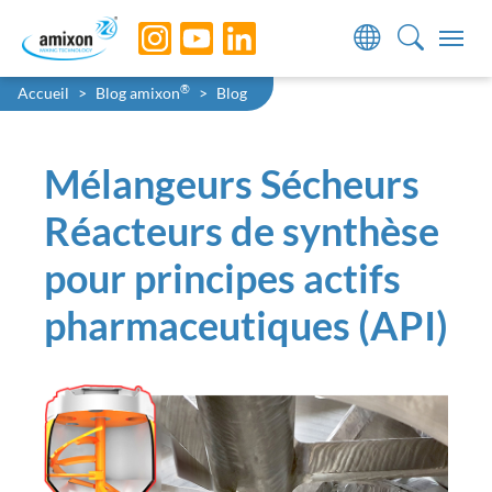
Skip to main navigation
Skip to main content
Skip to page footer
You are here:
®
Accueil
Blog amixon
Blog
Mélangeurs Sécheurs
Réacteurs de synthèse
pour principes actifs
pharmaceutiques (API)