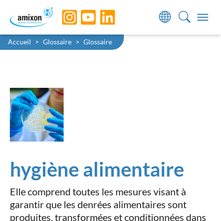
Skip to main navigation
Skip to main content
Skip to page footer
You are here:
Accueil
Glossaire
Glossaire
hygiène alimentaire
Elle comprend toutes les mesures visant à
garantir que les denrées alimentaires sont
produites, transformées et conditionnées dans