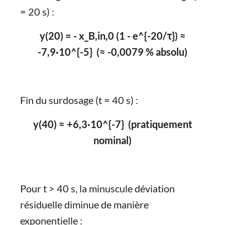
= 20 s) :
y(20) = - x_B,in,0 (1 - e^{-20/τ}) ≈
-7,9·10^{-5} (≈ -0,0079 % absolu)
Fin du surdosage (t = 40 s) :
y(40) ≈ +6,3·10^{-7} (pratiquement
nominal)
Pour t > 40 s, la minuscule déviation
résiduelle diminue de manière
exponentielle :