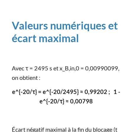
Valeurs numériques et
écart maximal
Avec τ = 2495 s et x_B,in,0 = 0,00990099,
on obtient :
e^{-20/τ} = e^{-20/2495} ≈ 0,99202 ; 1 -
e^{-20/τ} ≈ 0,00798
Écart négatif maximal à la fin du blocage (t