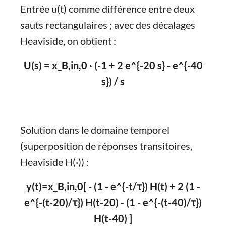
Entrée u(t) comme différence entre deux
sauts rectangulaires ; avec des décalages
Heaviside, on obtient :
U(s) = x_B,in,0 · (-1 + 2 e^{-20 s} - e^{-40
s}) / s
Solution dans le domaine temporel
(superposition de réponses transitoires,
Heaviside H(·)) :
y(t)=x_B,in,0[ - (1 - e^{-t/τ}) H(t) + 2 (1 -
e^{-(t-20)/τ}) H(t-20) - (1 - e^{-(t-40)/τ})
H(t-40) ]