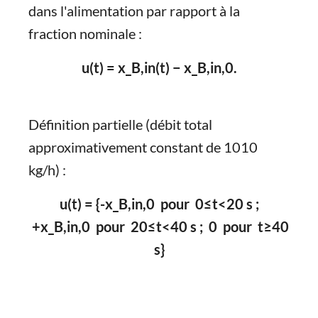
dans l'alimentation par rapport à la
fraction nominale :
u(t) = x_B,in(t) − x_B,in,0.
Définition partielle (débit total
approximativement constant de 1010
kg/h) :
u(t) = {-x_B,in,0 pour 0≤t<20 s ;
+x_B,in,0 pour 20≤t<40 s ; 0 pour t≥40
s}