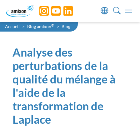
Skip to main navigation
Skip to main content
Skip to page footer
You are here:
®
Accueil
Blog amixon
Blog
Analyse des
perturbations de la
qualité du mélange à
l'aide de la
transformation de
Laplace