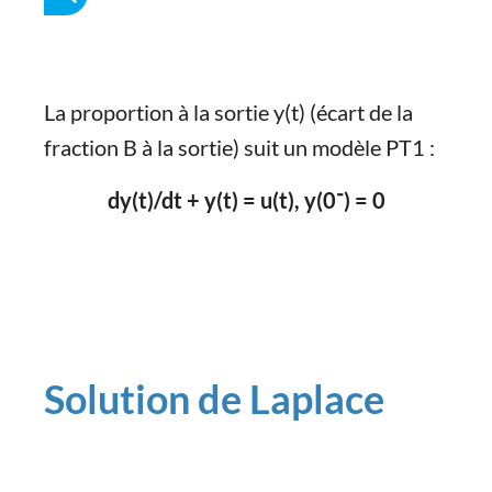
La proportion à la sortie y(t) (écart de la
fraction B à la sortie) suit un modèle PT1 :
dy(t)/dt + y(t) = u(t), y(0⁻) = 0
Solution de Laplace