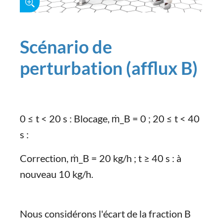
Scénario de
perturbation (afflux B)
0 ≤ t < 20 s : Blocage, ṁ_B = 0 ; 20 ≤ t < 40
s :
Correction, ṁ_B = 20 kg/h ; t ≥ 40 s : à
nouveau 10 kg/h.
Nous considérons l'écart de la fraction B