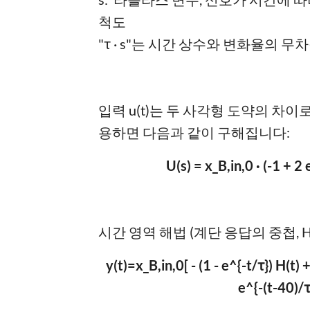
척도
"τ · s"는 시간 상수와 변화율의 무
입력 u(t)는 두 사각형 도약의 차
용하면 다음과 같이 구해집니다:
U(s) = x_B,in,0 · (-1 + 2 
시간 영역 해법 (계단 응답의 중첩, Heavi
y(t)=x_B,in,0[ - (1 - e^{-t/τ}) H(t) +
e^{-(t-40)/τ