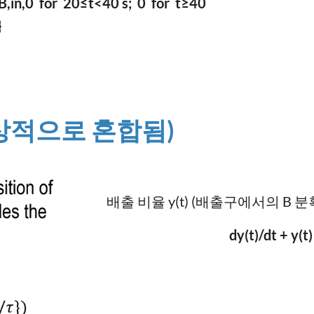
_B,in,0 for 20≤t<40 s; 0 for t≥40
}
이상적으로 혼합됨)
배출 비율 y(t) (배출구에서의 B 
dy(t)/dt + y(t)