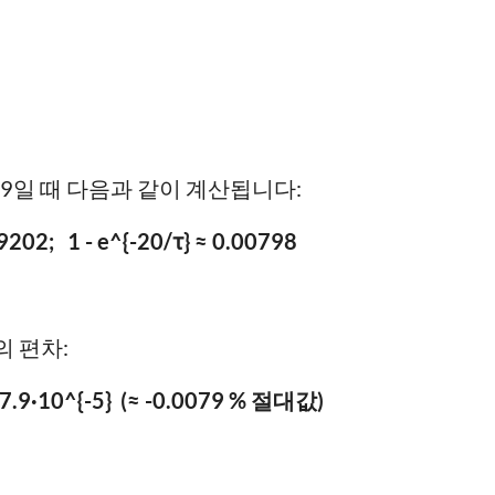
00990099일 때 다음과 같이 계산됩니다:
9202; 1 - e^{-20/τ} ≈ 0.00798
의 편차:
 ≈ -7.9·10^{-5} (≈ -0.0079 % 절대값)