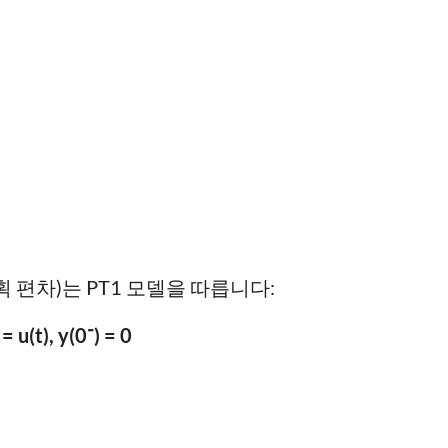
분획 편차)는 PT1 모델을 따릅니다:
 = u(t), y(0⁻) = 0