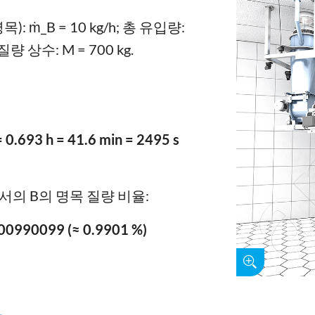
명목): ṁ_B = 10 kg/h; 총 유입량:
질량 상수: M = 700 kg.
= 0.693 h = 41.6 min = 2495 s
의 B의 명목 질량 비율:
0.00990099 (≈ 0.9901 %)