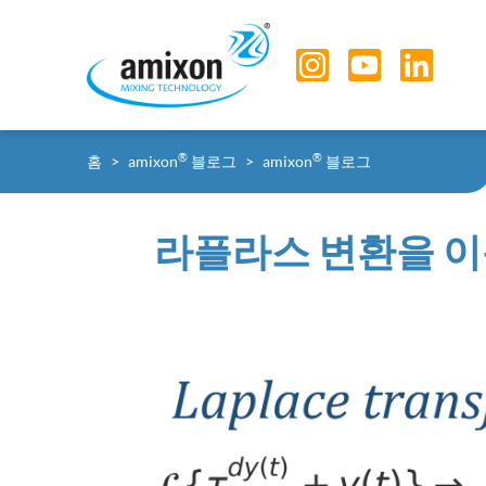
Skip to main navigation
Skip to main content
Skip to page footer
You are here:
®
®
홈
amixon
블로그
amixon
블로그
라플라스 변환을 이