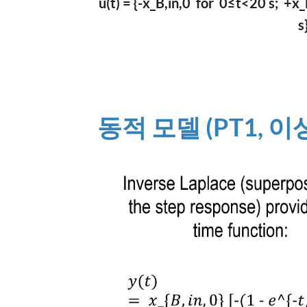
u(t) = {-x_B,in,0 for 0≤t<20 s; +x
s
동적 모델 (PT1, 