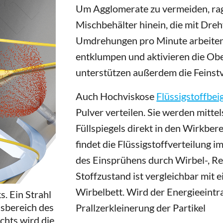
Um Agglomerate zu vermeiden, rag
Mischbehälter hinein, die mit Dre
Umdrehungen pro Minute arbeiten.
entklumpen und aktivieren die Ob
unterstützen außerdem die Feinstve
Auch Hochviskose
Flüssigstoffbe
Pulver verteilen. Sie werden mitte
Füllspiegels direkt in den Wirkbere
findet die Flüssigstoffverteilung 
des Einsprühens durch Wirbel-, Re
Stoffzustand ist vergleichbar mit
Wirbelbett. Wird der Energieeintr
. Ein Strahl
nsbereich des
Prallzerkleinerung der Partikel
chts wird die