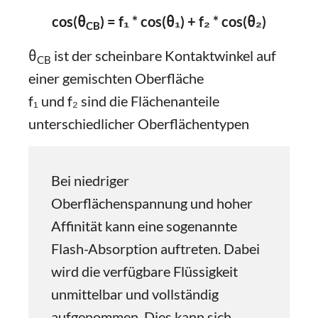
cos(θ
) = f₁ * cos(θ₁) + f₂ * cos(θ₂)
CB
θ
ist der scheinbare Kontaktwinkel auf
CB
einer gemischten Oberfläche
f₁ und f₂ sind die Flächenanteile
unterschiedlicher Oberflächentypen
Bei niedriger
Oberflächenspannung und hoher
Affinität kann eine sogenannte
Flash-Absorption auftreten. Dabei
wird die verfügbare Flüssigkeit
unmittelbar und vollständig
aufgenommen. Dies kann sich