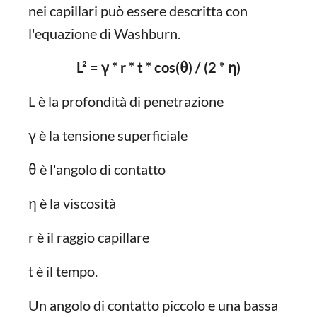
nei capillari può essere descritta con
l'equazione di Washburn.
L² = γ * r * t * cos(θ) / (2 * η)
L è la profondità di penetrazione
γ è la tensione superficiale
θ è l'angolo di contatto
η è la viscosità
r è il raggio capillare
t è il tempo.
Un angolo di contatto piccolo e una bassa