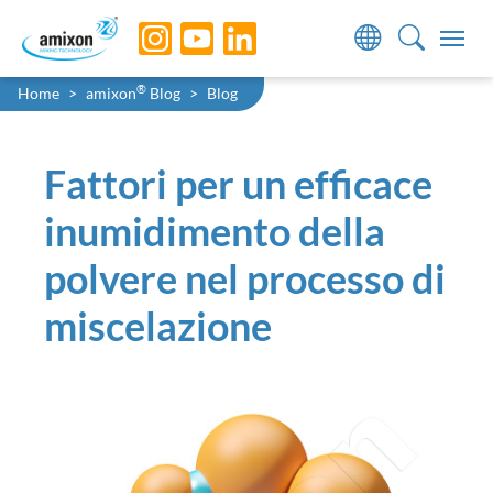
Skip to main navigation
Skip to main content
Skip to page footer
You are here:
®
Home
amixon
Blog
Blog
Fattori per un efficace
inumidimento della
polvere nel processo di
miscelazione