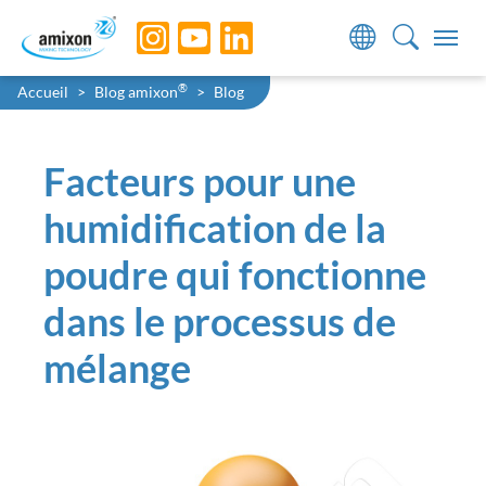
Skip to main navigation
Skip to main content
Skip to page footer
You are here:
®
Accueil
Blog amixon
Blog
Facteurs pour une
humidification de la
poudre qui fonctionne
dans le processus de
mélange