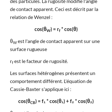
des particules. La rugosité modifie l'angle
de contact apparent. Ceci est décrit par la
relation de Wenzel :
cos(θ
) = r
* cos(θ)
W
f
θ
est l'angle de contact apparent sur une
W
surface rugueuse
r
est le facteur de rugosité.
f
Les surfaces hétérogènes présentent un
comportement différent. L'équation de
Cassie-Baxter s'applique ici :
cos(θ
) = f₁ * cos(θ₁) + f₂ * cos(θ₂)
CB