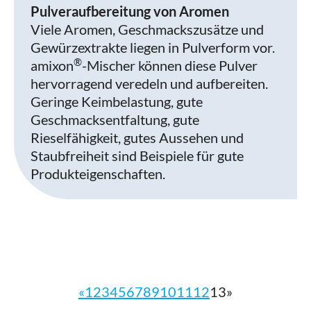
Pulveraufbereitung von Aromen
Viele Aromen, Geschmackszusätze und
Gewürzextrakte liegen in Pulverform vor.
®
amixon
-Mischer können diese Pulver
hervorragend veredeln und aufbereiten.
Geringe Keimbelastung, gute
Geschmacksentfaltung, gute
Rieselfähigkeit, gutes Aussehen und
Staubfreiheit sind Beispiele für gute
Produkteigenschaften.
«
1
2
3
4
5
6
7
8
9
10
11
12
13
»