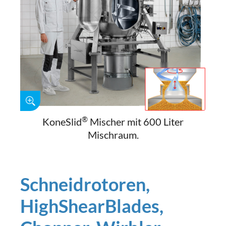
®
KoneSlid
Mischer mit 600 Liter
Mischraum.
Schneidrotoren,
HighShearBlades,