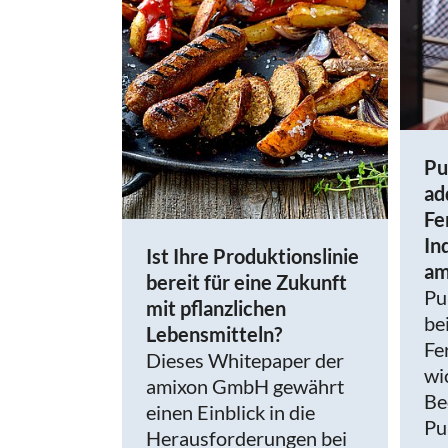
Pu
ad
Fe
In
Ist Ihre Produktionslinie
am
bereit für eine Zukunft
Pu
mit pflanzlichen
be
Lebensmitteln?
Fe
Dieses Whitepaper der
wi
amixon GmbH gewährt
Be
einen Einblick in die
Pu
Herausforderungen bei