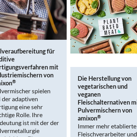
lveraufbereitung für
ditive
rtigungsverfahren mit
dustriemischern von
Die Herstellung von
®
ixon
vegetarischen und
lvermischer spielen
veganen
i der adaptiven
Fleischalternativen m
rtigung eine sehr
Pulvermischern von
chtige Rolle. Ihre
®
amixon
deutung ist mit der der
Immer mehr etablierte
lvermetallurgie
Fleischverarbeiter und