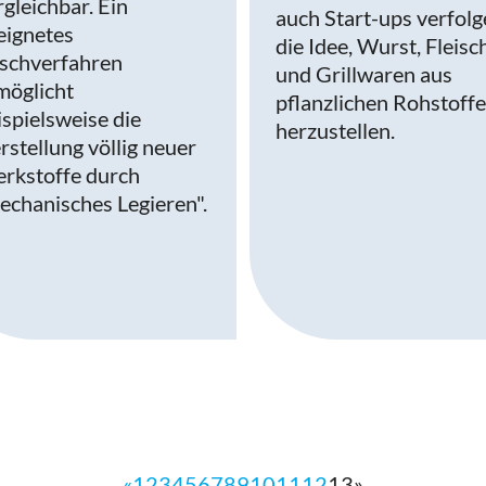
rgleichbar. Ein
auch Start-ups verfol
eignetes
tel
die Idee, Wurst, Fleisc
schverfahren
und Grillwaren aus
möglicht
pflanzlichen Rohstoff
ispielsweise die
herzustellen.
rstellung völlig neuer
rkstoffe durch
echanisches Legieren".
«
1
2
3
4
5
6
7
8
9
10
11
12
13
»