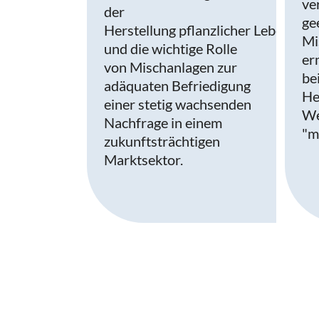
ve
der
ge
Herstellung pflanzlicher Lebensmit
Mi
und die wichtige Rolle
er
von Mischanlagen zur
be
adäquaten Befriedigung
He
einer stetig wachsenden
We
Nachfrage in einem
"m
zukunftsträchtigen
Marktsektor.