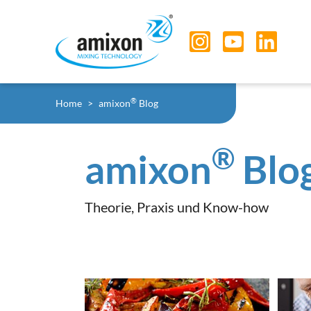
Skip to main navigation
Skip to main content
Skip to page footer
Sie sind hier:
®
Home
amixon
Blog
®
amixon
Blo
Theorie, Praxis und Know-how