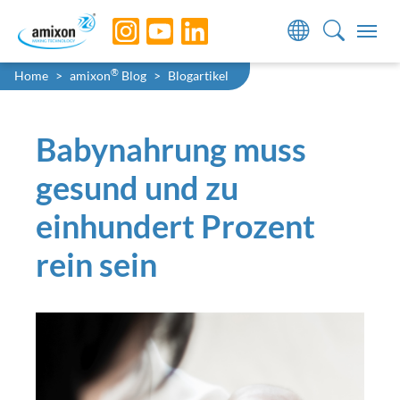
Skip to main navigation
Skip to main content
Skip to page footer
Sie sind hier:
®
Home
amixon
Blog
Blogartikel
Babynahrung muss
gesund und zu
einhundert Prozent
rein sein