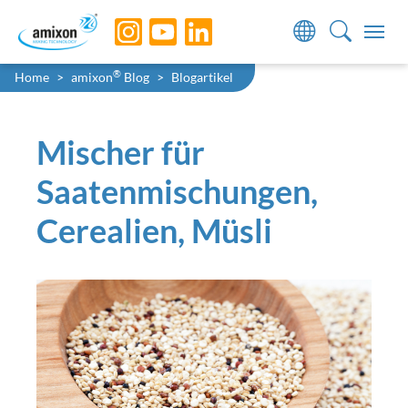
Skip to main navigation
Skip to main content
Skip to page footer
Sie sind hier:
®
Home
amixon
Blog
Blogartikel
Mischer für
Saatenmischungen,
Cerealien, Müsli