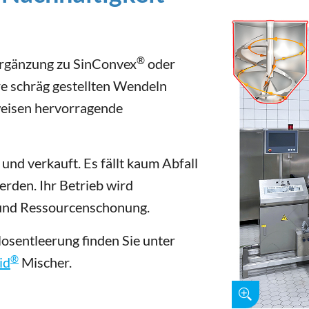
®
Ergänzung zu SinConvex
oder
e schräg gestellten Wendeln
weisen hervorragende
und verkauft. Es fällt kaum Abfall
erden. Ihr Betrieb wird
z und Ressourcenschonung.
sentleerung finden Sie unter
®
id
Mischer.