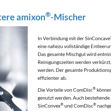
®
tere amixon
-Mischer
In Verbindung mit der SinConcave
eine nahezu vollständige Entleeru
Das gesamte Mischgut wird entmis
Reinigungszeiten werden verkürzt
werden. Der gesamte Produktionsp
effizienter ab.
®
Die Vorteile von ComDisc
können
genutzt werden. Auch bestehende
®
®
SinConvex
und ComDisc
nachge