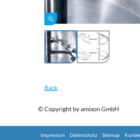
Back
© Copyright by amixon GmbH
Impressum
Datenschutz
Sitemap
Kunde