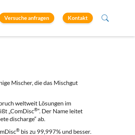
Versuche anfragen
Kontakt
ige Mischer, die das Mischgut
.
pruch weltweit Lösungen im
®
eißt „ComDisc
“. Der Name leitet
ete discharge“ ab.
®
omDisc
bis zu 99,997% und besser.