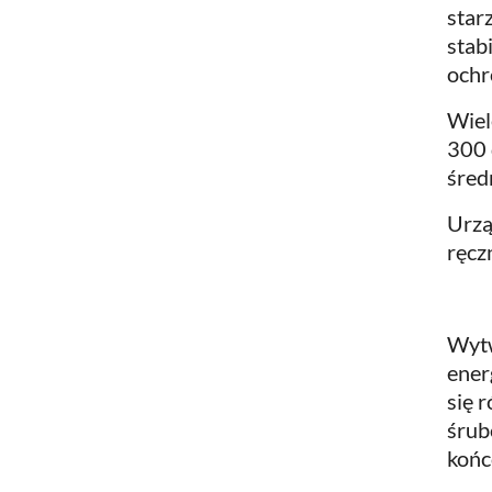
star
stab
ochr
Wiel
300 
śred
Urzą
ręcz
Wytw
ener
się 
śrub
końc