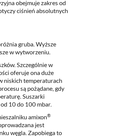
yzyjna obejmuje zakres od
otyczy ciśnień absolutnych
próżnia gruba. Wyższe
oższe w wytworzeniu.
szków. Szczególnie w
ści oferuje ona duże
 w niskich temperaturach
procesu są pożądane, gdy
eraturę. Suszarki
h od 10 do 100 mbar.
®
mieszalniku amixon
doprowadzana jest
nku węgla. Zapobiega to