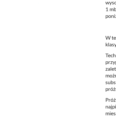
wyso
1 mb
poni
W te
klas
Tech
przy
zale
możn
subs
próż
Próż
najp
mies