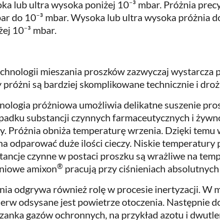
ka lub ultra wysoka poniżej 10⁻³ mbar. Próżnia prec
ar do 10⁻³ mbar. Wysoka lub ultra wysoka próżnia d
żej 10⁻³ mbar.
chnologii mieszania proszków zazwyczaj wystarcza 
y próżni są bardziej skomplikowane technicznie i dr
nologia próżniowa umożliwia delikatne suszenie pro
padku substancji czynnych farmaceutycznych i żywno
ty. Próżnia obniża temperaturę wrzenia. Dzięki temu
a odparować duże ilości cieczy. Niskie temperatury 
tancje czynne w postaci proszku są wrażliwe na temp
®
niowe amixon
pracują przy ciśnieniach absolutnyc
nia odgrywa również rolę w procesie inertyzacji. W 
ierw odsysane jest powietrze otoczenia. Następnie 
zanka gazów ochronnych, na przykład azotu i dwutle