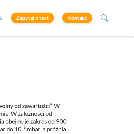
Zapytaj o test
Kontakt
h
„wolny od zawartości”. W
nie. W zależności od
ia obejmuje zakres od 900
r do 10⁻³ mbar, a próżnia