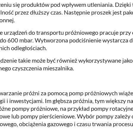
zeniu się produktów pod wpływem utleniania. Dzięk
ilność przez dłuższy czas. Następnie proszek jest p
onnej.
e urządzeń do transportu próżniowego pracuje przy 
do 600 mbar. Wytworzona podciśnienie wystarcza do 
nich odległościach.
dzenie takie może być również wykorzystywane jako 
nego czyszczenia mieszalnika.
arzanie próżni za pomocą pomp próżniowych wiąże s
gii i inwestycjami. Im głębsza próżnia, tym większy n
różne pompy próżniowe, na przykład pompy rotacyjn
owe lub pompy pierścieniowe. Wybór pompy zależy 
owego, obciążenia gazowego i czasu trwania procesu