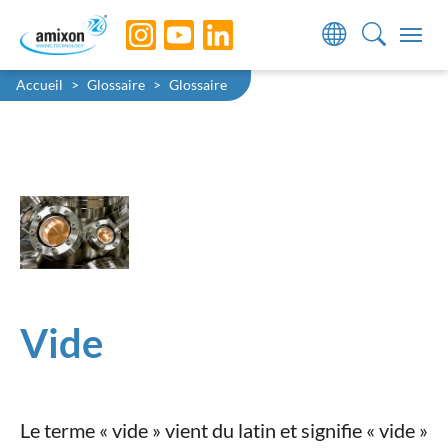
Skip to main navigation
Skip to main content
Skip to page footer
You are here:
Accueil
Glossaire
Glossaire
Vide
Le terme « vide » vient du latin et signifie « vide »