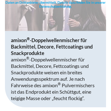
Daten an Drittanbieter übermittelt. Details dazu finden Sie in unserer
Datenschutzerklärung.
®
amixon
-Doppelwellenmischer für
Backmittel, Decore, Fettcoatings und
Snackprodukte
®
amixon
-Doppelwellenmischer für
Backmittel, Decore, Fettcoatings und
Snackprodukte weisen ein breites
Anwendungsspektrum auf. Je nach
®
Fahrweise des amixon
Pulvermischers
ist das Endprodukt ein Schüttgut, eine
teigige Masse oder „feucht flockig“.