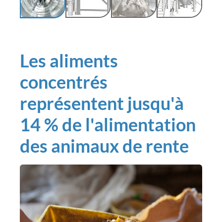
Les aliments
concentrés
représentent jusqu'à
14 % de l'alimentation
des animaux de rente