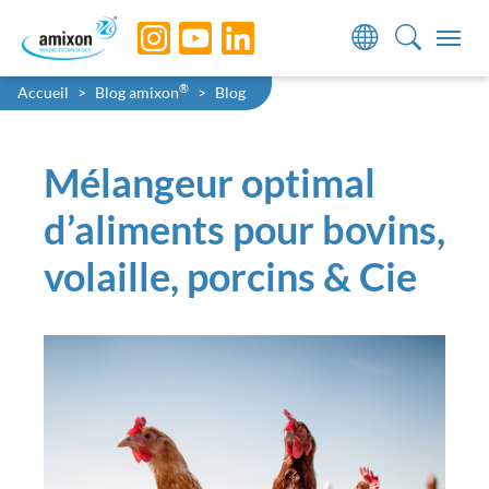
Skip to main navigation
Skip to main content
Skip to page footer
You are here:
®
Accueil
Blog amixon
Blog
Mélangeur optimal
d’aliments pour bovins,
volaille, porcins & Cie