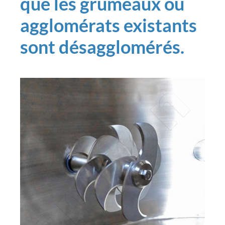
que les grumeaux ou
agglomérats existants
sont désagglomérés.