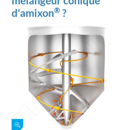
mélangeur conique
®
d'amixon
?