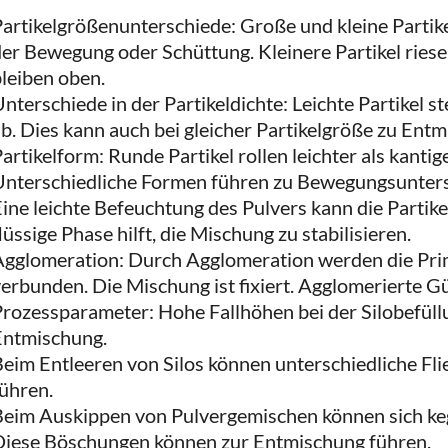
artikelgrößenunterschiede: Große und kleine Partik
er Bewegung oder Schüttung. Kleinere Partikel riese
leiben oben.
nterschiede in der Partikeldichte: Leichte Partikel s
b. Dies kann auch bei gleicher Partikelgröße zu Ent
artikelform: Runde Partikel rollen leichter als kantig
Unterschiedliche Formen führen zu Bewegungsunter
ine leichte Befeuchtung des Pulvers kann die Partike
lüssige Phase hilft, die Mischung zu stabilisieren.
Agglomeration: Durch Agglomeration werden die Prim
erbunden. Die Mischung ist fixiert. Agglomerierte Gü
rozessparameter: Hohe Fallhöhen bei der Silobefüll
Entmischung.
eim Entleeren von Silos können unterschiedliche F
ühren.
Beim Auskippen von Pulvergemischen können sich ke
Diese Böschungen können zur Entmischung führen.