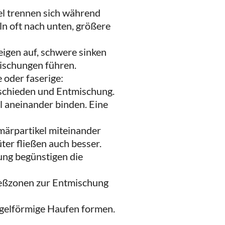
el trennen sich während
ln oft nach unten, größere
teigen auf, schwere sinken
mischungen führen.
e oder faserige:
schieden und Entmischung.
l aneinander binden. Eine
ärpartikel miteinander
ter fließen auch besser.
ung begünstigen die
ließzonen zur Entmischung
gelförmige Haufen formen.