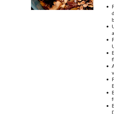
P
d
b
U
a
P
E
f
v
P
B
f