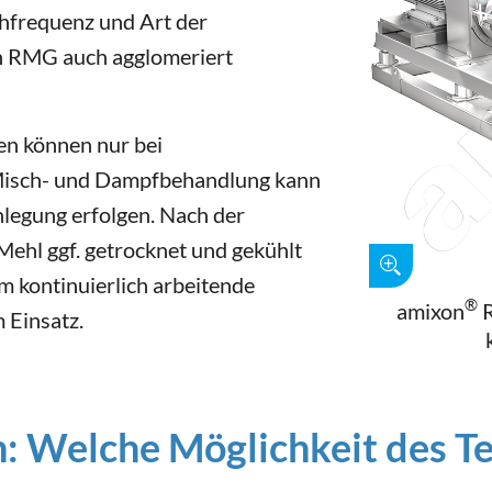
ehfrequenz und Art der
n RMG auch agglomeriert
en können nur bei
Misch- und Dampfbehandlung kann
legung erfolgen. Nach der
ehl ggf. getrocknet und gekühlt
 kontinuierlich arbeitende
®
amixon
R
 Einsatz.
: Welche Möglichkeit des T