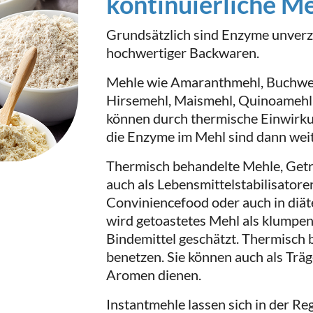
kontinuierliche M
Grundsätzlich sind Enzyme unverz
hochwertiger Backwaren.
Mehle wie Amaranthmehl, Buchwei
Hirsemehl, Maismehl, Quinoameh
können durch thermische Einwirk
die Enzyme im Mehl sind dann weit
Thermisch behandelte Mehle, Getre
auch als Lebensmittelstabilisatore
Conviniencefood oder auch in diä
wird getoastetes Mehl als klumpe
Bindemittel geschätzt. Thermisch 
benetzen. Sie können auch als Trä
Aromen dienen.
Instantmehle lassen sich in der Re