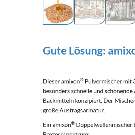
Gute Lösung: amix
®
Dieser amixon
Pulvermischer mit 3
besonders schnelle und schonende 
Backmitteln konzipiert. Der Mische
große Austragsarmatur.
®
Ein amixon
Doppelwellenmischer b
Prozessspektrum: